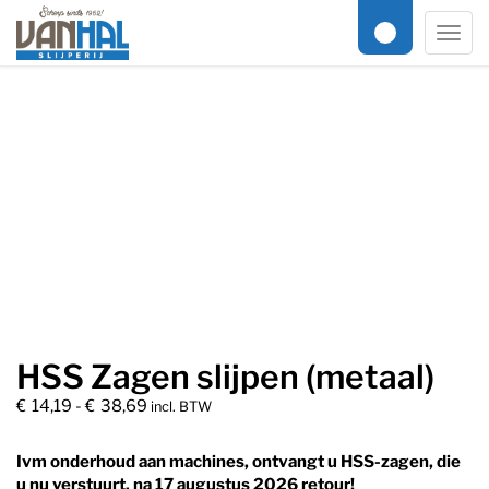
Online slijpservice
/
Gereedschap
/ HSS Zagen slijpen (metaal)
Men
HSS Zagen slijpen (metaal)
Prijsklasse: €14,19 tot €38,69
€
14,19
-
€
38,69
incl. BTW
Ivm onderhoud aan machines, ontvangt u HSS-zagen, die
u nu verstuurt, na 17 augustus 2026 retour!