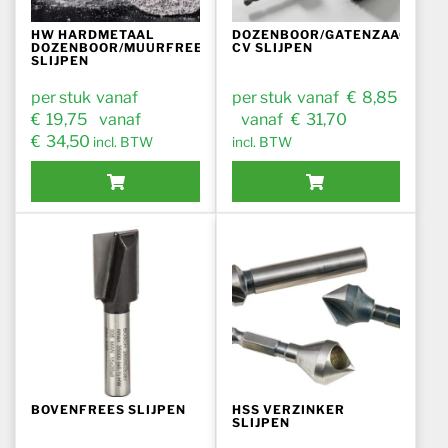
HW HARDMETAAL
DOZENBOOR/GATENZAAG
DOZENBOOR/MUURFREES
CV SLIJPEN
SLIJPEN
€
€
€
€
Dit product heeft meerdere variaties. Deze optie kan geko
Dit product heeft meerdere va
BOVENFREES SLIJPEN
HSS VERZINKER
SLIJPEN