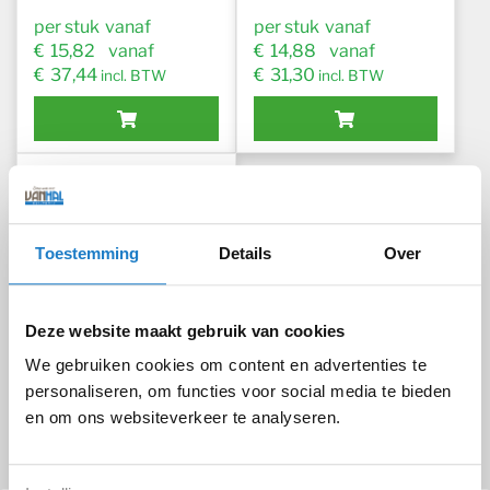
€
€
€
€
Dit product heeft meerdere variaties. Deze optie kan geko
Toestemming
Details
Over
HSS SPIEBAANFREES
SLIJPEN
Deze website maakt gebruik van cookies
We gebruiken cookies om content en advertenties te
personaliseren, om functies voor social media te bieden
€
en om ons websiteverkeer te analyseren.
€