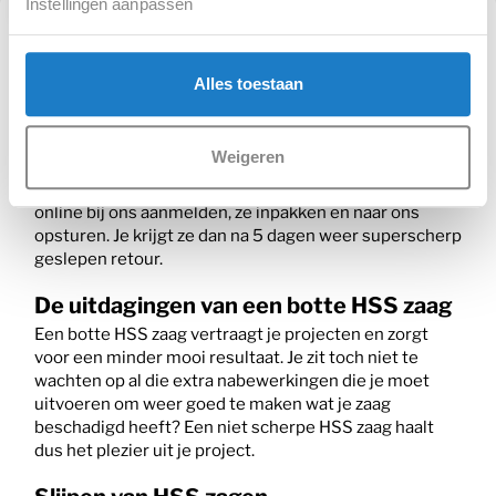
Instellingen aanpassen
HSS zagen slijpen scheelt veel ergernis
Alles toestaan
Het werken met een botte HSS zaag kan je flink wat
frustraties opleveren. Een niet scherpe HSS zaag zaagt
slordig, kost te veel kracht tijdens het zagen en is
Weigeren
ronduit gevaarlijk. Jouw HSS zagen slijpen doen wij dan
ook graag voor je. Je kunt heel eenvoudig je zagen
online bij ons aanmelden, ze inpakken en naar ons
opsturen. Je krijgt ze dan na 5 dagen weer superscherp
geslepen retour.
De uitdagingen van een botte HSS zaag
Een botte HSS zaag vertraagt je projecten en zorgt
voor een minder mooi resultaat. Je zit toch niet te
wachten op al die extra nabewerkingen die je moet
uitvoeren om weer goed te maken wat je zaag
beschadigd heeft? Een niet scherpe HSS zaag haalt
dus het plezier uit je project.