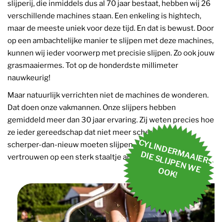
slijperij, die inmiddels dus al 70 jaar bestaat, hebben wij 26
verschillende machines staan. Een enkeling is hightech,
maar de meeste uniek voor deze tijd. En dat is bewust. Door
op een ambachtelijke manier te slijpen met deze machines,
kunnen wij ieder voorwerp met precisie slijpen. Zo ook jouw
grasmaaiermes. Tot op de honderdste millimeter
nauwkeurig!
Maar natuurlijk verrichten niet de machines de wonderen.
Dat doen onze vakmannen. Onze slijpers hebben
gemiddeld meer dan 30 jaar ervaring. Zij weten precies hoe
ze ieder gereedschap dat niet meer scherp is, weer
C
Y
L
IN
D
E
R
M
A
IE
R
S
,
IE
S
L
IJP
E
N
W
E
O
K
scherper-dan-nieuw moeten slijpen. Je kunt bij ons
A
D
vertrouwen op een sterk staaltje ambacht.
O
!