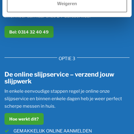
Weigeren
Kun je jouw gereedschap niet enkele dagen missen?
Informeer dan naar onze 24-uursservice.
Bel: 0314 32 40 49
OPTIE 3
De online slijpservice – verzend jouw
slijpwerk
In enkele eenvoudige stappen regel je online onze
slijpservice en binnen enkele dagen heb je weer perfect
scherpe messen in huis.
Hoe werkt dit?
GEMAKKELIJK ONLINE AANMELDEN