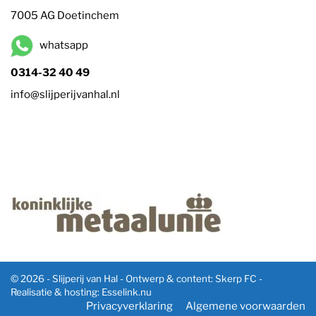
7005 AG Doetinchem
whatsapp
0314-32 40 49
info@slijperijvanhal.nl
© 2026 - Slijperij van Hal -
Ontwerp & content: Skerp FC
-
Realisatie & hosting
:
Esselink.nu
Privacyverklaring
Algemene voorwaarden