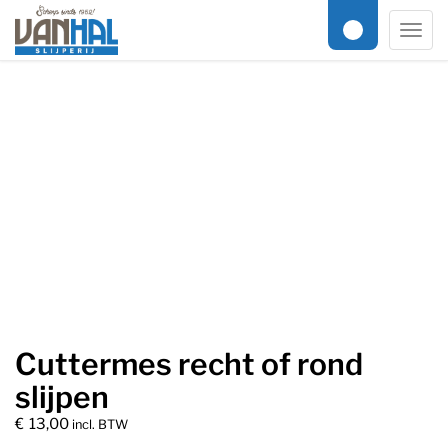
Online slijpservice
/
Keuken / Horeca
/ Cuttermes recht of rond
Men
slijpen
Cuttermes recht of rond
slijpen
€
13,00
incl. BTW