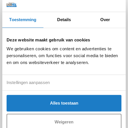
Toestemming
Details
Over
SCHILMES SLIJPEN
STOFSCHAAR SLIJPEN
Deze website maakt gebruik van cookies
We gebruiken cookies om content en advertenties te
€
4,90
€
12,00
personaliseren, om functies voor social media te bieden
incl. BTW
incl. BTW
en om ons websiteverkeer te analyseren.
Instellingen aanpassen
Alles toestaan
Weigeren