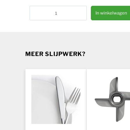
Vlees cirkelmes slijpen aantal
In winkelwagen
MEER SLIJPWERK?