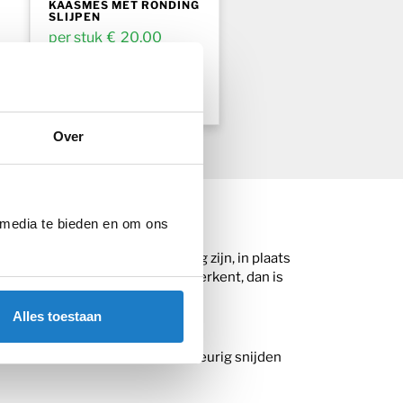
KAASMES MET RONDING
SLIJPEN
€
20,00
incl. BTW
Kies aantal
Over
 media te bieden en om ons
t vlees ongelijkmatig of rafelig zijn, in plaats
 maken. Als je deze problemen herkent, dan is
itie te brengen.
Alles toestaan
 cruciaal voor het snel en nauwkeurig snijden