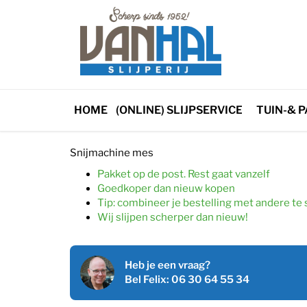
Online slijpservice
/
Keuken / Horeca
/ Vlees cirkelmes s
Vlees cirkelmes slijpen
HOME
(ONLINE) SLIJPSERVICE
TUIN-& 
€
36,30
incl. BTW
Snijmachine mes
Pakket op de post. Rest gaat vanzelf
Goedkoper dan nieuw kopen
Tip: combineer je bestelling met andere te 
Wij slijpen scherper dan nieuw!
Heb je een vraag?
Bel Felix: 06 30 64 55 34