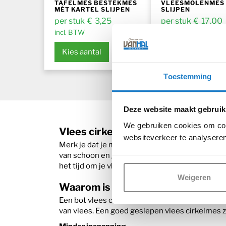
TAFELMES BESTEKMES
VLEESMOLENMES
MÉT KARTEL SLIJPEN
SLIJPEN
€
3,25
€
17,00
incl. BTW
incl. BTW
Kies aantal
Kies aantal
Toestemming
Deze website maakt gebruik
We gebruiken cookies om cont
Vlees cirkelmes slijpen voor mooier
websiteverkeer te analyseren
Merk je dat je meer kracht moet zetten dan norma
van schoon en glad? Misschien scheurt of trekt
het tijd om je vlees cirkelmes te slijpen. Onze 
Weigeren
Waarom is je vlees cirkelmes slijpe
Een bot vlees cirkelmes kan de efficiëntie en k
van vlees. Een goed geslepen vlees cirkelmes z