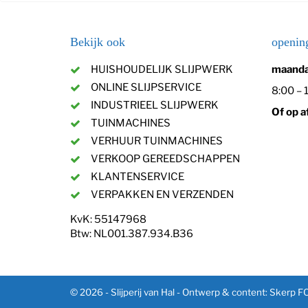
Bekijk ook
opening
HUISHOUDELIJK SLIJPWERK
maanda
ONLINE SLIJPSERVICE
8:00 – 
INDUSTRIEEL SLIJPWERK
Of op a
TUINMACHINES
VERHUUR TUINMACHINES
VERKOOP GEREEDSCHAPPEN
KLANTENSERVICE
VERPAKKEN EN VERZENDEN
KvK: 55147968
Btw: NL001.387.934.B36
© 2026 - Slijperij van Hal -
Ontwerp & content: Skerp F