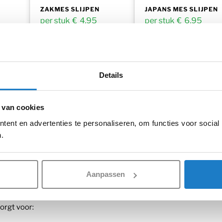
ZAKMES SLIJPEN
JAPANS MES SLIJPEN
€
4,95
€
6,95
incl. BTW
incl. BTW
Kies aantal
Kies aantal
Details
 van cookies
ent en advertenties te personaliseren, om functies voor social
 en fijner snijden
.
al bij het snijden met je vlees cirkelmes? Of dat de sneden in he
 het mes zelfs door het vlees in plaats van een schone snede te
online slijpservice staat klaar om jouw mes weer in optimale cond
Aanpassen
n belangrijk?
waliteit van je werk in de keuken beïnvloeden. Een scherp mes is
orgt voor: