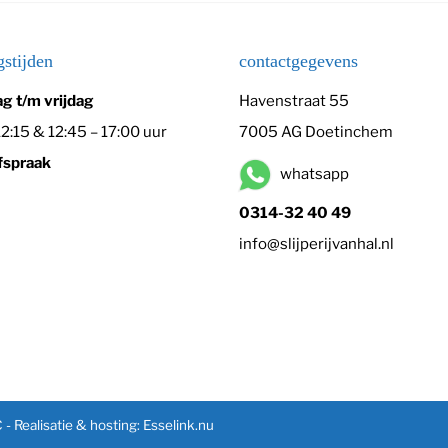
stijden
contactgegevens
g t/m vrijdag
Havenstraat 55
12:15 & 12:45 – 17:00 uur
7005 AG Doetinchem
fspraak
whatsapp
0314-32 40 49
info@slijperijvanhal.nl
C
-
Realisatie & hosting
:
Esselink.nu