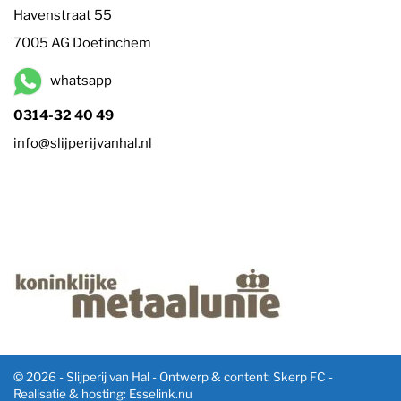
Havenstraat 55
7005 AG Doetinchem
whatsapp
0314-32 40 49
info@slijperijvanhal.nl
© 2026 - Slijperij van Hal -
Ontwerp & content: Skerp FC
-
Realisatie & hosting
:
Esselink.nu