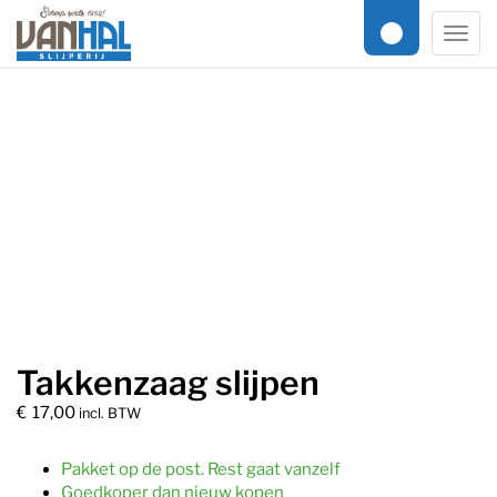
Online slijpservice
/
Tuingereedschap en Agri
/ Takkenzaag slijpen
Men
Takkenzaag slijpen
€
17,00
incl. BTW
Pakket op de post. Rest gaat vanzelf
Goedkoper dan nieuw kopen