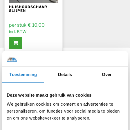
HUISHOUDSCHAAR
SLIJPEN
€
10,00
incl. BTW
Vleesmolenmes slijpen voor efficiënter
en veiliger malen
Toestemming
Details
Over
Merk je dat je vleesmolen, gehaktmolen, worstmolen
meer moeite heeft met het malen van vlees, of dat het
resultaat minder fijn is dan je gewend bent? Lijkt het
Deze website maakt gebruik van cookies
alsof het mes het vlees meer pureert dan snijdt? Als
deze problemen bekend voorkomen, is je
We gebruiken cookies om content en advertenties te
vleesmolenmes slijpen de goedkoopste oplossing.
personaliseren, om functies voor social media te bieden
Met onze online slijpservice slijpen wij jouw mes van
en om ons websiteverkeer te analyseren.
de vleesmolen, gehaktmolen, worstmolen scherper
dan nieuw.