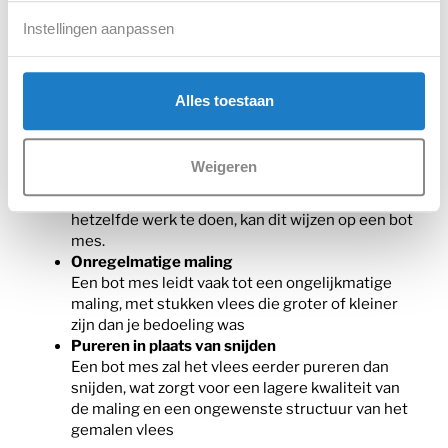
Instellingen aanpassen
Hoe merk je dat je vleesmolenmes bot
is?
Een bot vleesmolenmes zorgt voor een minder goed
Alles toestaan
resultaat. Een scherp mes is cruciaal voor het soepel
en veilig verwerken van vlees. Als je vleesmolenmes
bot is, merk je dat aan:
Weigeren
Meer kracht nodig
Als de vleesmolen meer kracht nodig heeft om
hetzelfde werk te doen, kan dit wijzen op een bot
mes.
Onregelmatige maling
Een bot mes leidt vaak tot een ongelijkmatige
maling, met stukken vlees die groter of kleiner
zijn dan je bedoeling was
Pureren in plaats van snijden
Een bot mes zal het vlees eerder pureren dan
snijden, wat zorgt voor een lagere kwaliteit van
de maling en een ongewenste structuur van het
gemalen vlees