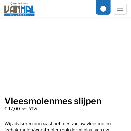
Online slijpservice
/
Keuken / Horeca
/ Vleesmolenmes slijpen
Men
Vleesmolenmes slijpen
€
17,00
incl. BTW
Wij adviseren om naast het mes van uw vleesmolen
(gehaktmolen/worstmolen) ook de snijplaat van uw