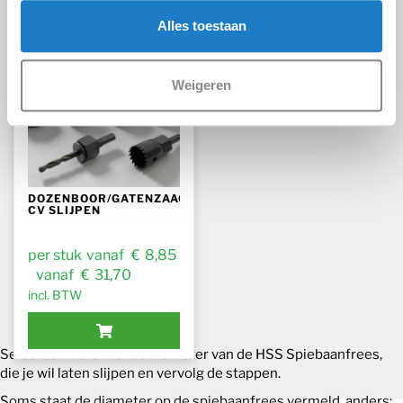
Alles toestaan
Dit product heeft meerdere variaties. Deze optie kan geko
Weigeren
DOZENBOOR/GATENZAAG
CV SLIJPEN
€
€
Selecteer hieronder de diameter van de HSS Spiebaanfrees,
die je wil laten slijpen en vervolg de stappen.
Soms staat de diameter op de spiebaanfrees vermeld, anders: