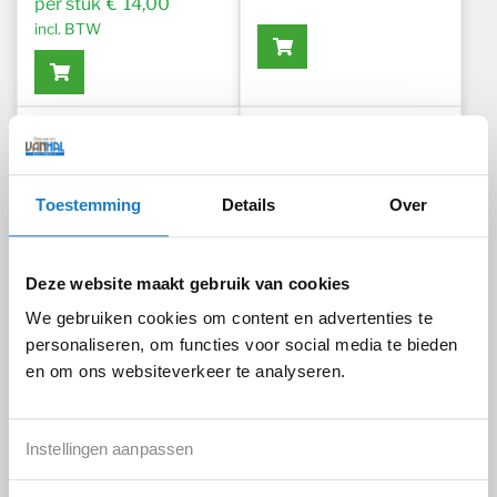
€
14,00
incl. BTW
Dit product heeft meerdere variaties. Deze optie kan geko
Dit product heeft meerdere va
Toestemming
Details
Over
HSS BOOR
Deze website maakt gebruik van cookies
We gebruiken cookies om content en advertenties te
€
HSS/HM
VINGER/RUWFREES
personaliseren, om functies voor social media te bieden
€
SLIJPEN
en om ons websiteverkeer te analyseren.
€
€
Instellingen aanpassen