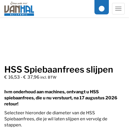
Online slijpservice
/
Gereedschap
/ HSS Spiebaanfrees slijpen
Men
HSS Spiebaanfrees slijpen
Prijsklasse: €16,53 tot €37,96
€
16,53
-
€
37,96
incl. BTW
Ivm onderhoud aan machines, ontvangt u HSS
spiebaanfrees, die u nu verstuurt, na 17 augustus 2026
retour!
Selecteer hieronder de diameter van de HSS
Spiebaanfrees, die je wil laten slijpen en vervolg de
stappen.