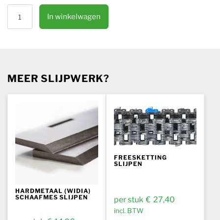
HSS Spiebaanfrees slijpen aantal
In winkelwagen
MEER SLIJPWERK?
FREESKETTING
SLIJPEN
HARDMETAAL (WIDIA)
SCHAAFMES SLIJPEN
€
27,40
incl. BTW